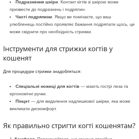
Подразнення шкіри
. Контакт кігтів зі шкірою може
призвести до подразнень і подряпин.
Часті подряпини
. Якщо ви помічаєте, що ваш
улюбленець постійно проявляє бажання подряпати щось, це
може свідчити про необхідність стрижки.
Інструменти для стрижки когтів у
кошенят
Для процедури стрижки знадобляться:
Спеціальні ножиці для когтів
— мають гострі леза та
ергономічні ручки.
Пінцет
— для видалення надлишкової шкірки, яка може
викликати дискомфорт.
Як правильно стригти когті кошенятам?
Комфорт
. Переконайтеся, що кошеня спокійне.