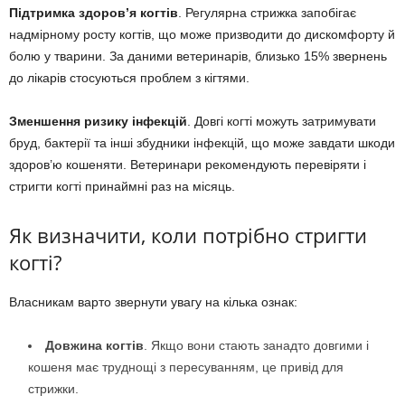
Підтримка здоров’я когтів
. Регулярна стрижка запобігає
надмірному росту когтів, що може призводити до дискомфорту й
болю у тварини. За даними ветеринарів, близько 15% звернень
до лікарів стосуються проблем з кігтями.
Зменшення ризику інфекцій
. Довгі когті можуть затримувати
бруд, бактерії та інші збудники інфекцій, що може завдати шкоди
здоров’ю кошеняти. Ветеринари рекомендують перевіряти і
стригти когті принаймні раз на місяць.
Як визначити, коли потрібно стригти
когті?
Власникам варто звернути увагу на кілька ознак:
Довжина когтів
. Якщо вони стають занадто довгими і
кошеня має труднощі з пересуванням, це привід для
стрижки.