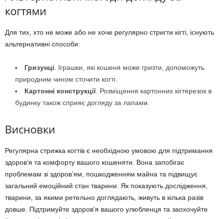
когтями
Для тих, хто не може або не хоче регулярно стригти кігті, існують
альтернативні способи:
Гризунці
. Іграшки, які кошеня може гризти, допоможуть
природним чином сточити когті.
Картонні конструкції
. Розміщення картонних кігтерезок в
будинку також сприяє догляду за лапами.
Висновки
Регулярна стрижка когтів є необхідною умовою для підтримання
здоров’я та комфорту вашого кошеняти. Вона запобігає
проблемам зі здоров’ям, пошкодженням майна та підвищує
загальний емоційний стан тварини. Як показують дослідження,
тварини, за якими ретельно доглядають, живуть в кілька разів
довше. Підтримуйте здоров’я вашого улюбленця та заохочуйте